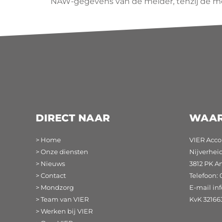
NAW-gegevens van de melder, tenzij de mel
DIRECT NAAR
WAAR
> Home
VIER Acco
> Onze diensten
Nijverhei
> Nieuws
3812 PK A
> Contact
Telefoon: 
> Mondzorg
E-mail
in
> Team van VIER
KvK 32166
> Werken bij VIER