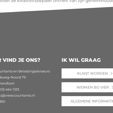
der de kwaliteitsbepaler ontheft van zijn geheimhoudi
 VIND JE ONS?
IK WIL GRAAG
untants en Belastingadviseurs
KLANT WORDEN
dsweg-Noord 79
mersfoort
WERKEN BIJ VIER
033 464 1333
fo@vieraccountants.nl
ALGEMENE INFORMATI
360