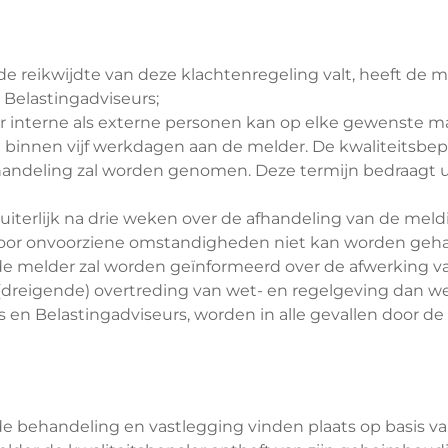
r de reikwijdte van deze klachtenregeling valt, heeft d
 Belastingadviseurs;
 interne als externe personen kan op elke gewenste man
 binnen vijf werkdagen aan de melder. De kwaliteitsbep
andeling zal worden genomen. Deze termijn bedraagt ui
uiterlijk na drie weken over de afhandeling van de mel
oor onvoorziene omstandigheden niet kan worden gehaal
n de melder zal worden geïnformeerd over de afwerking v
reigende) overtreding van wet- en regelgeving dan wel h
 en Belastingadviseurs, worden in alle gevallen door d
de behandeling en vastlegging vinden plaats op basis v