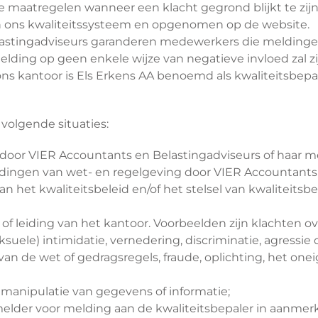
aatregelen wanneer een klacht gegrond blijkt te zijn.
n ons kwaliteitssysteem en opgenomen op de website.
astingadviseurs garanderen medewerkers die meldingen
lding op geen enkele wijze van negatieve invloed zal zi
 ons kantoor is Els Erkens AA benoemd als kwaliteitsbepa
volgende situaties:
en door VIER Accountants en Belastingadviseurs of haar 
edingen van wet- en regelgeving door VIER Accountants
n het kwaliteitsbeleid en/of het stelsel van kwaliteit
of leiding van het kantoor. Voorbeelden zijn klachten o
suele) intimidatie, vernedering, discriminatie, agressie 
an de wet of gedragsregels, fraude, oplichting, het onei
 manipulatie van gegevens of informatie;
 melder voor melding aan de kwaliteitsbepaler in aanme