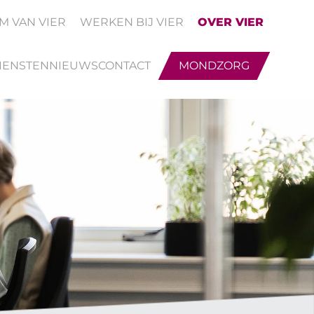
M VAN VIER
WERKEN BIJ VIER
OVER VIER
IENSTEN
NIEUWS
CONTACT
MONDZORG