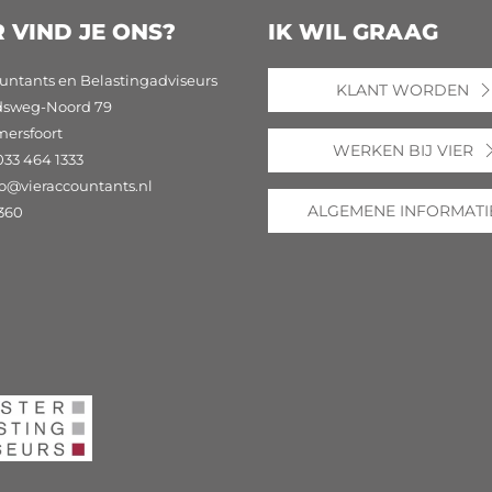
 VIND JE ONS?
IK WIL GRAAG
untants en Belastingadviseurs
KLANT WORDEN
dsweg-Noord 79
mersfoort
WERKEN BIJ VIER
033 464 1333
fo@vieraccountants.nl
ALGEMENE INFORMATI
360