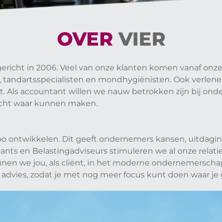
OVER
VIER
ericht in 2006. Veel van onze klanten komen vanaf onz
en, tandartsspecialisten en mondhygiënisten. Ook verlen
rt. Als accountant willen we nauw betrokken zijn bij o
 echt waar kunnen maken.
mpo ontwikkelen. Dit geeft ondernemers kansen, uitdag
ants en Belastingadviseurs stimuleren we al onze relat
en we jou, als cliënt, in het moderne ondernemerschap. W
 advies, zodat je met nog meer focus kunt doen waar j