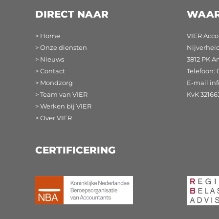
DIRECT NAAR
WAAR
> Home
VIER Acco
> Onze diensten
Nijverhei
> Nieuws
3812 PK A
> Contact
Telefoon: 
> Mondzorg
E-mail
in
> Team van VIER
KvK 32166
> Werken bij VIER
> Over VIER
CERTIFICERING